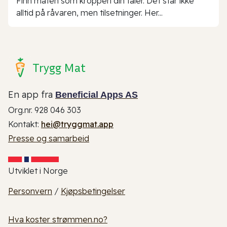
Finn maten som kroppen din tåler. Det står ikke
alltid på råvaren, men tilsetninger. Her...
Trygg Mat
En app fra
Beneficial Apps AS
Org.nr. 928 046 303
Kontakt:
hei@tryggmat.app
Presse og samarbeid
Utviklet i Norge
Personvern
/
Kjøpsbetingelser
Hva koster strømmen.no?