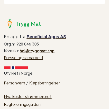
Trygg Mat
En app fra
Beneficial Apps AS
Org.nr. 928 046 303
Kontakt:
hei@tryggmat.app
Presse og samarbeid
Utviklet i Norge
Personvern
/
Kjøpsbetingelser
Hva koster strømmen.no?
Fagforeningsguiden