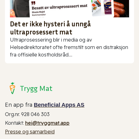
Det er ikke hysteri å unngå
ultraprosessert mat
Ultraprosessering blir i media og av
Helsedirektoratet ofte fremstilt som en distraksjon
fra offisielle kostholdsråd....
Trygg Mat
En app fra
Beneficial Apps AS
Org.nr. 928 046 303
Kontakt:
hei@tryggmat.app
Presse og samarbeid