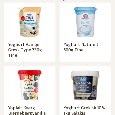
Yoghurt Vanilje
Yoghurt Naturell
Gresk Type 730g
500g Tine
Tine
Yoplait Kvarg
Yoghurt Grekisk 10%
Bjørnebær&Vanilje
1kg Salakis