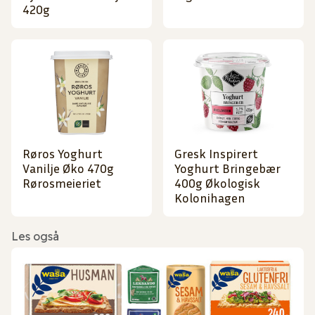
420g
Røros Yoghurt
Gresk Inspirert
Vanilje Øko 470g
Yoghurt Bringebær
Rørosmeieriet
400g Økologisk
Kolonihagen
Les også