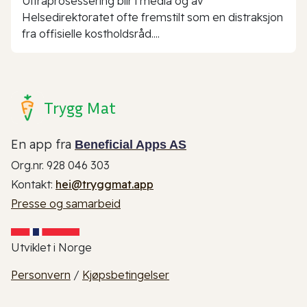
Ultraprosessering blir i media og av
Helsedirektoratet ofte fremstilt som en distraksjon
fra offisielle kostholdsråd....
Trygg Mat
En app fra
Beneficial Apps AS
Org.nr. 928 046 303
Kontakt:
hei@tryggmat.app
Presse og samarbeid
Utviklet i Norge
Personvern
/
Kjøpsbetingelser