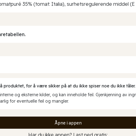
omatpuré 35% (tomat: Italia), surhetsregulerende middel (E 
aretabellen.
produktet, for å være sikker på at du ikke spiser noe du ikke tåler.
erne og eksterne kilder, og kan inneholde feil. Gjenkjenning av ing
rlig for eventuelle feil og mangler.
Åpne i appen
Har du ikke appen? Last ned gratis: