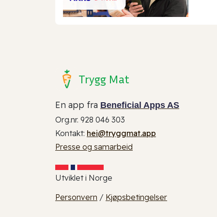
Trygg Mat
En app fra
Beneficial Apps AS
Org.nr. 928 046 303
Kontakt:
hei@tryggmat.app
Presse og samarbeid
Utviklet i Norge
Personvern
/
Kjøpsbetingelser