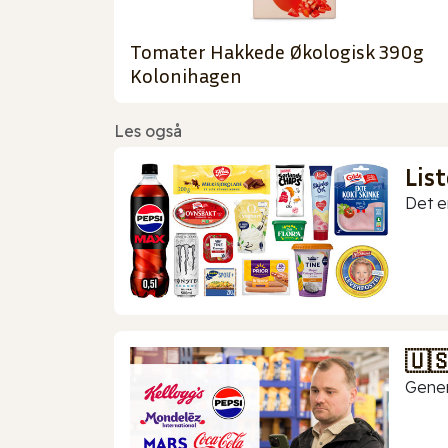
Tomater Hakkede Økologisk 390g
Kolonihagen
Les også
Lis
Det er
🇺
Gener