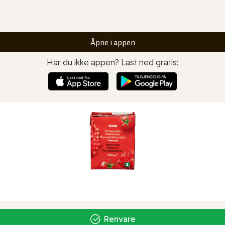
Åpne i appen
Har du ikke appen? Last ned gratis:
Renvare