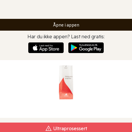
Åpne i appen
Har du ikke appen? Last ned gratis:
Ultraprosessert