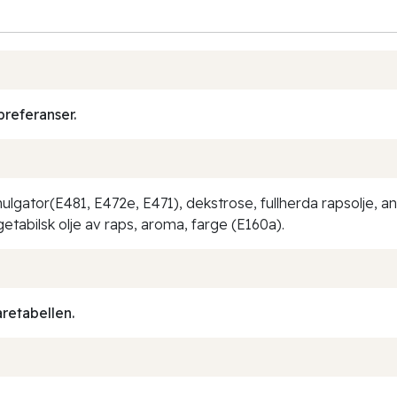
preferanser.
ulgator(E481, E472e, E471), dekstrose, fullherda rapsolje, a
tabilsk olje av raps, aroma, farge (E160a).
aretabellen.