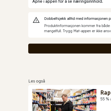
Åpne i appen for å se næringsinnhold.
Dobbeltsjekk alltid med informasjonen på 
Produktinformasjonen kommer fra både int
mangelfull. Trygg Mat-appen er ikke ansva
Les også
Rap
55 % 