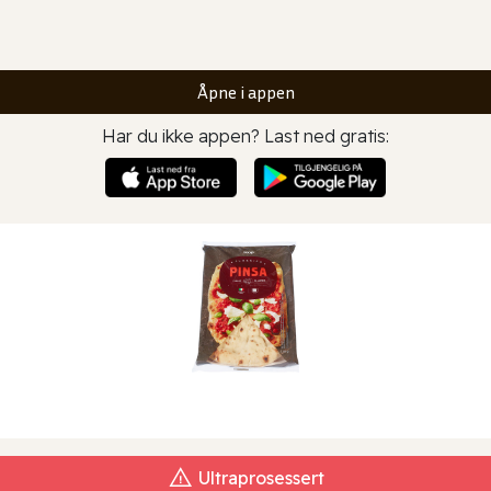
Åpne i appen
Har du ikke appen? Last ned gratis:
Ultraprosessert