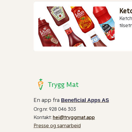
Ket
Ketch
tilset
Trygg Mat
En app fra
Beneficial Apps AS
Org.nr. 928 046 303
Kontakt:
hei@tryggmat.app
Presse og samarbeid