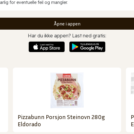
rlig for eventuelle feil og mangler.
Åpne i appen
Har du ikke appen? Last ned gratis:
Pizzabunn Porsjon Steinovn 280g
P
Eldorado
E