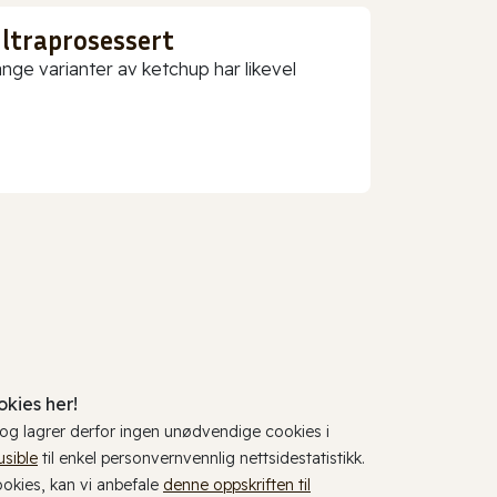
ultraprosessert
nge varianter av ketchup har likevel
kies her!
, og lagrer derfor ingen unødvendige cookies i
usible
til enkel personvernvennlig nettsidestatistikk.
cookies, kan vi anbefale
denne oppskriften til