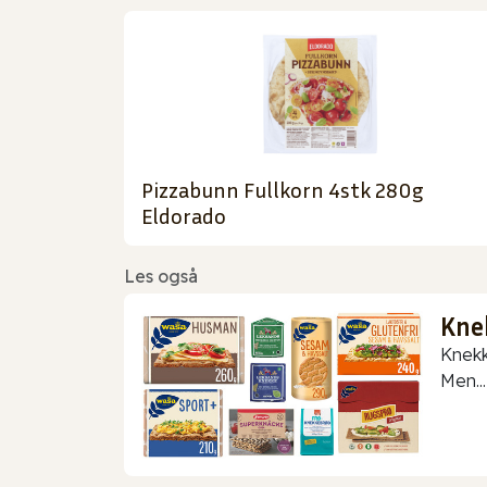
Pizzabunn Fullkorn 4stk 280g
Eldorado
Les også
Kne
Knekk
Men...