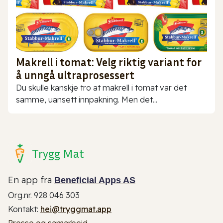
Makrell i tomat: Velg riktig variant for
å unngå ultraprosessert
Du skulle kanskje tro at makrell i tomat var det
samme, uansett innpakning. Men det...
Trygg Mat
En app fra
Beneficial Apps AS
Org.nr. 928 046 303
Kontakt:
hei@tryggmat.app
Presse og samarbeid