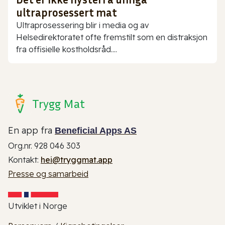
ultraprosessert mat
Ultraprosessering blir i media og av
Helsedirektoratet ofte fremstilt som en distraksjon
fra offisielle kostholdsråd....
Trygg Mat
En app fra
Beneficial Apps AS
Org.nr. 928 046 303
Kontakt:
hei@tryggmat.app
Presse og samarbeid
Utviklet i Norge