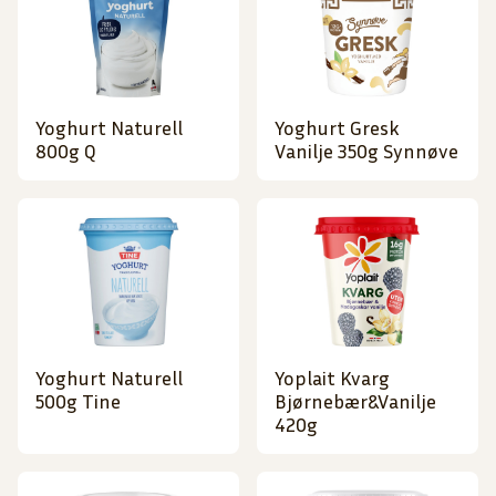
Yoghurt Naturell
Yoghurt Gresk
800g Q
Vanilje 350g Synnøve
Yoghurt Naturell
Yoplait Kvarg
500g Tine
Bjørnebær&Vanilje
420g