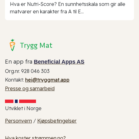
Hva er Nutri-Score? En sunnhetsskala som gir alle
matvarer en karakter fra A til E...
Trygg Mat
En app fra
Beneficial Apps AS
Org.nr. 928 046 303
Kontakt:
hei@tryggmat.app
Presse og samarbeid
Utviklet i Norge
Personvern
/
Kjøpsbetingelser
Hva koster strømmen.no?