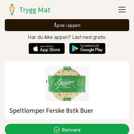
Trygg Mat
Åpne i appen
Har du ikke appen? Last ned gratis:
Speltlomper Ferske 8stk Buer
Renvare