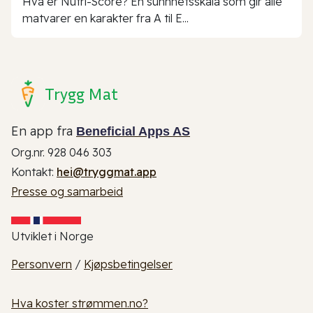
Hva er Nutri-Score? En sunnhetsskala som gir alle
matvarer en karakter fra A til E...
Trygg Mat
En app fra
Beneficial Apps AS
Org.nr. 928 046 303
Kontakt:
hei@tryggmat.app
Presse og samarbeid
Utviklet i Norge
Personvern
/
Kjøpsbetingelser
Hva koster strømmen.no?