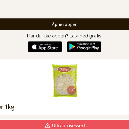
Åpne i appen
Har du ikke appen? Last ned gratis:
ær 1kg
Ultraprosessert