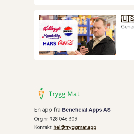
🇺
Gener
Trygg Mat
En app fra
Beneficial Apps AS
Org.nr. 928 046 303
Kontakt:
hei@tryggmat.app