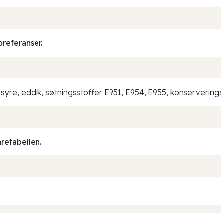
preferanser.
plesyre, eddik, søtningsstoffer E951, E954, E955, konserveri
aretabellen.