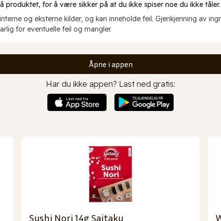
produktet, for å være sikker på at du ikke spiser noe du ikke tåler.
erne og eksterne kilder, og kan inneholde feil. Gjenkjenning av ing
rlig for eventuelle feil og mangler.
Åpne i appen
Har du ikke appen? Last ned gratis:
Sushi Nori 14g Saitaku
W