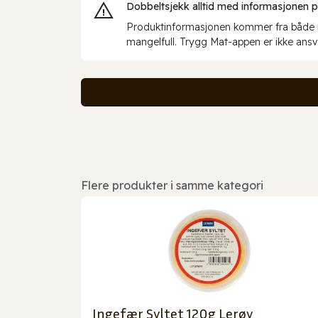
Dobbeltsjekk alltid med informasjonen på 
Produktinformasjonen kommer fra både int
mangelfull. Trygg Mat-appen er ikke ansva
Flere produkter i samme kategori
Ingefær Syltet 120g Lerøy