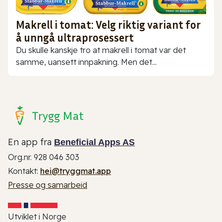
Makrell i tomat: Velg riktig variant for
å unngå ultraprosessert
Du skulle kanskje tro at makrell i tomat var det
samme, uansett innpakning. Men det...
Trygg Mat
En app fra
Beneficial Apps AS
Org.nr. 928 046 303
Kontakt:
hei@tryggmat.app
Presse og samarbeid
Utviklet i Norge