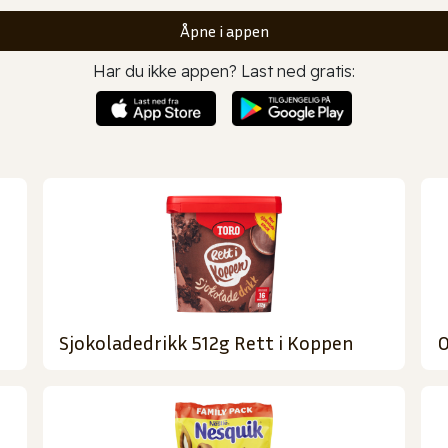
Åpne i appen
Har du ikke appen? Last ned gratis:
Sjokoladedrikk 512g Rett i Koppen
O