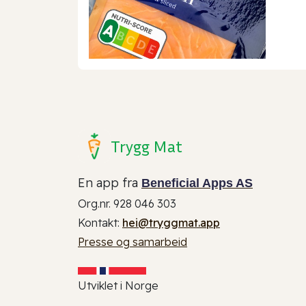
Trygg Mat
En app fra
Beneficial Apps AS
Org.nr. 928 046 303
Kontakt:
hei@tryggmat.app
Presse og samarbeid
Utviklet i Norge