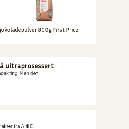
jokoladepulver 800g First Price
gå ultraprosessert
npakning. Men det...
ter fra A til E...