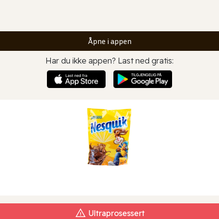
Åpne i appen
Har du ikke appen? Last ned gratis:
Ultraprosessert