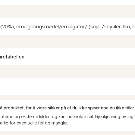
(20%), emulgeringsmedel/emulgator/ (soja-/soyalecitin), sal
aretabellen.
produktet, for å være sikker på at du ikke spiser noe du ikke tåler.
erne og eksterne kilder, og kan inneholde feil. Gjenkjenning av ing
rlig for eventuelle feil og mangler.