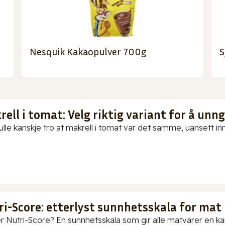
Nesquik Kakaopulver 700g
S
ell i tomat: Velg riktig variant for å unn
ulle kanskje tro at makrell i tomat var det samme, uansett in
ri-Score: etterlyst sunnhetsskala for mat
r Nutri-Score? En sunnhetsskala som gir alle matvarer en karak