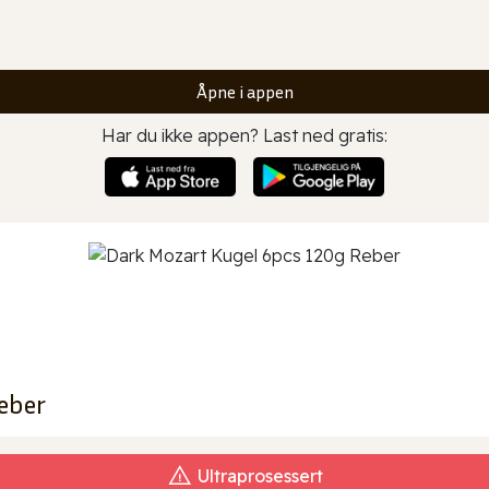
Åpne i appen
Har du ikke appen? Last ned gratis:
eber
Ultraprosessert