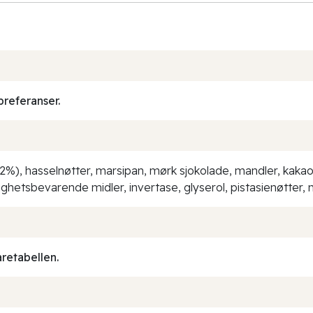
preferanser.
(32%), hasselnøtter, marsipan, mørk sjokolade, mandler, kak
ktighetsbevarende midler, invertase, glyserol, pistasienøtter,
aretabellen.