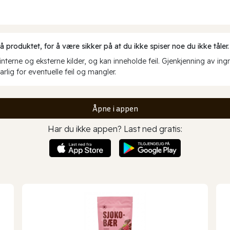
produktet, for å være sikker på at du ikke spiser noe du ikke tåler.
erne og eksterne kilder, og kan inneholde feil. Gjenkjenning av ing
rlig for eventuelle feil og mangler.
Åpne i appen
Har du ikke appen? Last ned gratis: