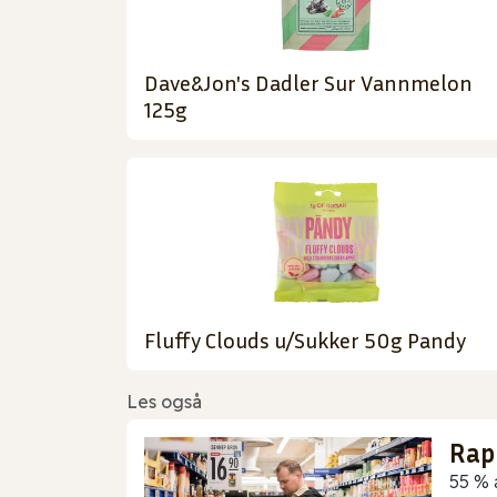
Dave&Jon's Dadler Sur Vannmelon
125g
Fluffy Clouds u/Sukker 50g Pandy
Les også
Rap
55 % 