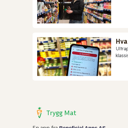
Hva
Ultra
klassis
Trygg Mat
En app fra