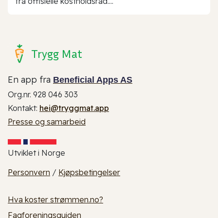
fra offisielle kostholdsråd....
Trygg Mat
En app fra
Beneficial Apps AS
Org.nr. 928 046 303
Kontakt:
hei@tryggmat.app
Presse og samarbeid
Utviklet i Norge
Personvern
/
Kjøpsbetingelser
Hva koster strømmen.no?
Fagforeningsguiden