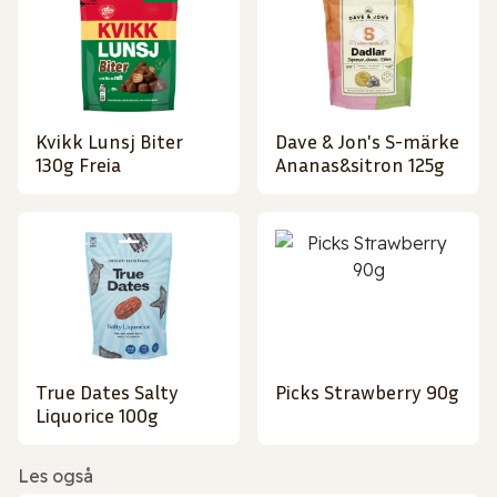
Kvikk Lunsj Biter
Dave & Jon's S-märke
130g Freia
Ananas&sitron 125g
True Dates Salty
Picks Strawberry 90g
Liquorice 100g
Les også