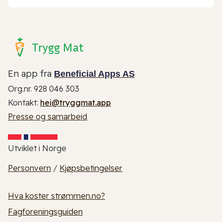
Trygg Mat
En app fra
Beneficial Apps AS
Org.nr. 928 046 303
Kontakt:
hei@tryggmat.app
Presse og samarbeid
Utviklet i Norge
Personvern
/
Kjøpsbetingelser
Hva koster strømmen.no?
Fagforeningsguiden