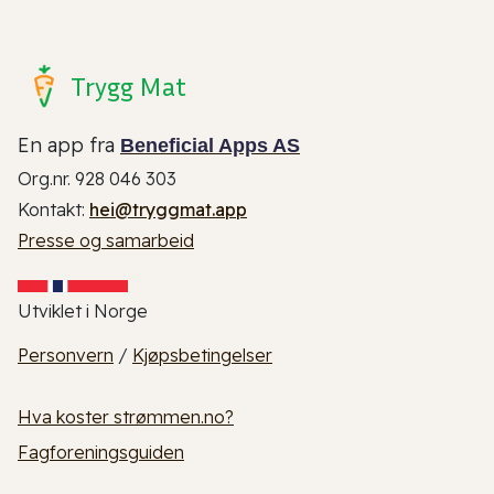
Trygg Mat
En app fra
Beneficial Apps AS
Org.nr. 928 046 303
Kontakt:
hei@tryggmat.app
Presse og samarbeid
Utviklet i Norge
Personvern
/
Kjøpsbetingelser
Hva koster strømmen.no?
Fagforeningsguiden