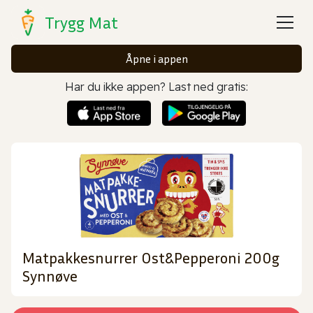
Trygg Mat
Åpne i appen
Har du ikke appen? Last ned gratis:
Matpakkesnurrer Ost&Pepperoni 200g
Synnøve