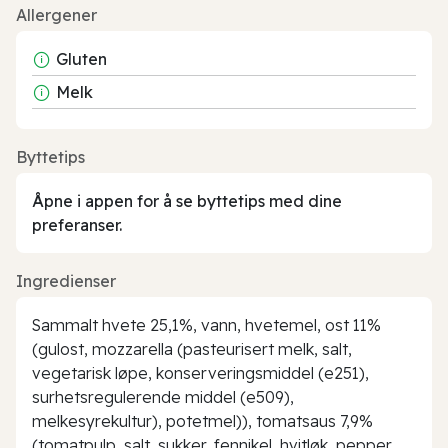
Allergener
Gluten
Melk
Byttetips
Åpne i appen for å se byttetips med dine
preferanser.
Ingredienser
Sammalt hvete 25,1%, vann, hvetemel, ost 11%
(gulost, mozzarella (pasteurisert melk, salt,
vegetarisk løpe, konserveringsmiddel (e251),
surhetsregulerende middel (e509),
melkesyrekultur), potetmel)), tomatsaus 7,9%
(tomatpulp, salt, sukker, fennikel, hvitløk, pepper,