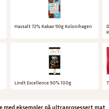
Havsalt 72% Kakao 90g Kolonihagen
D
K
Lindt Excellence 90% 100g
T
te med eksempler på ultraprosessert mat