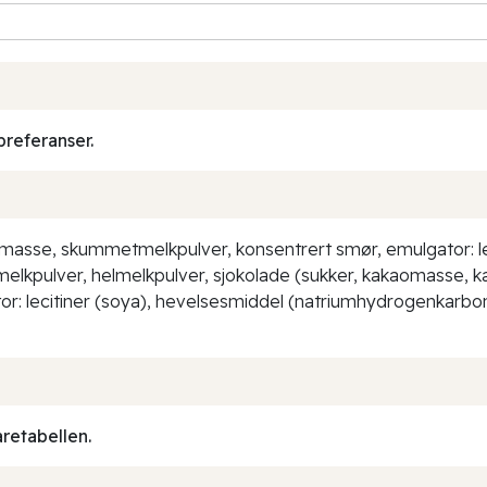
preferanser.
sse, skummetmelkpulver, konsentrert smør, emulgator: leciti
lkpulver, helmelkpulver, sjokolade (sukker, kakaomasse, ka
gator: lecitiner (soya), hevelsesmiddel (natriumhydrogenkar
aretabellen.