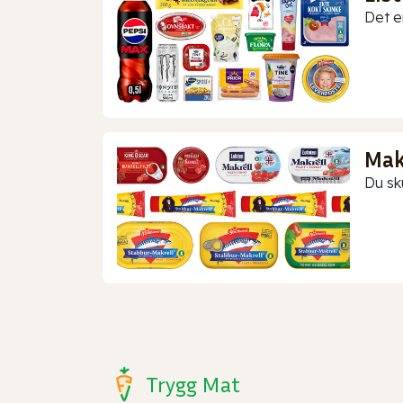
Det er
Makr
Du sk
Trygg Mat