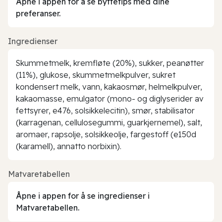
Åpne i appen for å se byttetips med dine
preferanser.
Ingredienser
Skummetmelk, kremfløte (20%), sukker, peanøtter
(11%), glukose, skummetmelkpulver, sukret
kondensert melk, vann, kakaosmør, helmelkpulver,
kakaomasse, emulgator (mono- og diglyserider av
fettsyrer, e476, solsikkelecitin), smør, stabilisator
(karragenan, cellulosegummi, guarkjernemel), salt,
aromaer, rapsolje, solsikkeolje, fargestoff (e150d
(karamell), annatto norbixin).
Matvaretabellen
Åpne i appen for å se ingredienser i
Matvaretabellen.