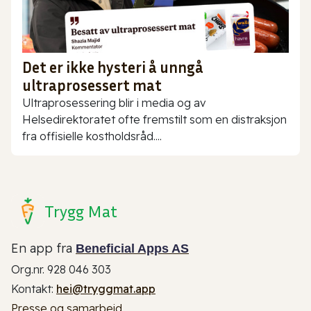
Det er ikke hysteri å unngå
ultraprosessert mat
Ultraprosessering blir i media og av
Helsedirektoratet ofte fremstilt som en distraksjon
fra offisielle kostholdsråd....
Trygg Mat
En app fra
Beneficial Apps AS
Org.nr. 928 046 303
Kontakt:
hei@tryggmat.app
Presse og samarbeid