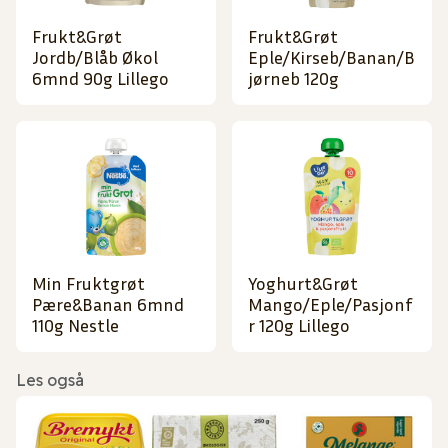
Frukt&Grøt
Frukt&Grøt
Jordb/Blåb Økol
Eple/Kirseb/Banan/B
6mnd 90g Lillego
jørneb 120g
Min Fruktgrøt
Yoghurt&Grøt
Pære&Banan 6mnd
Mango/Eple/Pasjonf
110g Nestle
r 120g Lillego
Les også