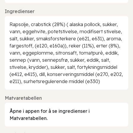
Ingredienser
Rapsolje, crabstick (28%) ( alaska pollock, sukker,
vann, eggehvite, potetstivelse, modifisert stivelse,
salt, sukker, smaksforsterkere (e621, e631), aroma,
fargestoff, (e120, e160a)), reker (11%), erter (8%),
vann, eggeplomme, sitronsaft, tomatpurè, eddik,
sennep (vann, sennepsfrø, sukker, eddik, salt,
stivelse, krydder), sukker, salt, fortykningsmiddel
(e412, e415), dill, konserveringsmiddel (e270, e202,
e211), surhetsregulerende middel (e330)
Matvaretabellen
Åpne i appen for å se ingredienser i
Matvaretabellen.