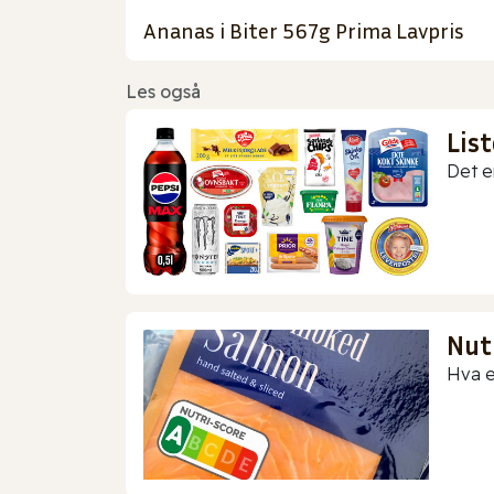
Ananas i Biter 567g Prima Lavpris
Les også
Lis
Det er
Nut
Hva e