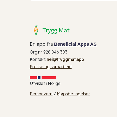
Trygg Mat
En app fra
Beneficial Apps AS
Org.nr. 928 046 303
Kontakt:
hei@tryggmat.app
Presse og samarbeid
Utviklet i Norge
Personvern
/
Kjøpsbetingelser