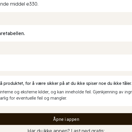
ende middel e330.
aretabellen.
produktet, for å være sikker på at du ikke spiser noe du ikke tåler.
erne og eksterne kilder, og kan inneholde feil. Gjenkjenning av ing
rlig for eventuelle feil og mangler.
Åpne i appen
Har du ikke appen? Last ned gratis: