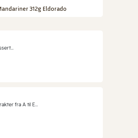
andariner 312g Eldorado
sert...
ter fra A til E...