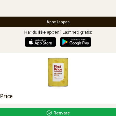
Åpne i appen
Har du ikke appen? Last ned gratis:
 Price
Renvare