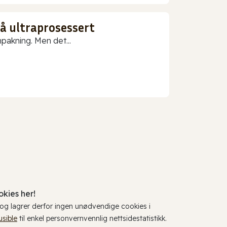
gå ultraprosessert
npakning. Men det...
kies her!
, og lagrer derfor ingen unødvendige cookies i
usible
til enkel personvernvennlig nettsidestatistikk.