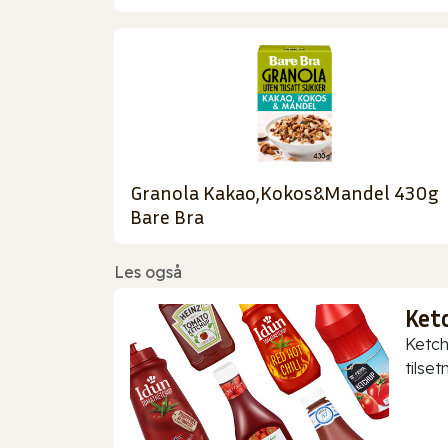
Granola Kakao,Kokos&Mandel 430g
Bare Bra
Les også
Ket
Ketch
tilset