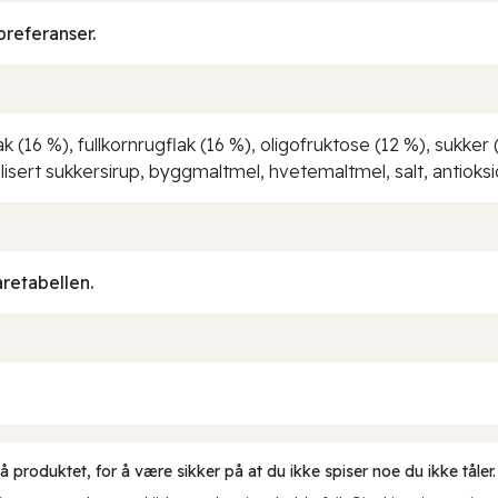
preferanser.
k (16 %), fullkornrugflak (16 %), oligofruktose (12 %), sukker 
ellisert sukkersirup, byggmaltmel, hvetemaltmel, salt, antioks
aretabellen.
produktet, for å være sikker på at du ikke spiser noe du ikke tåler.