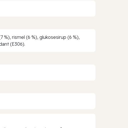
(7 %), rismel (6 %), glukosesirup (6 %),
idant (E306).