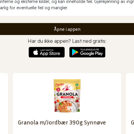
erne og eksterne kilder, og kan inneholde feil. Gjenkjenning av ing
rlig for eventuelle feil og mangler.
Åpne i appen
Har du ikke appen? Last ned gratis:
Granola m/Jordbær 390g Synnøve
G