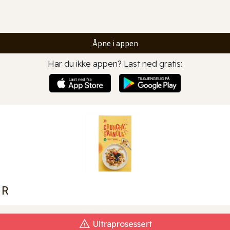
Åpne i appen
Har du ikke appen? Last ned gratis:
 R
Ultraprosessert