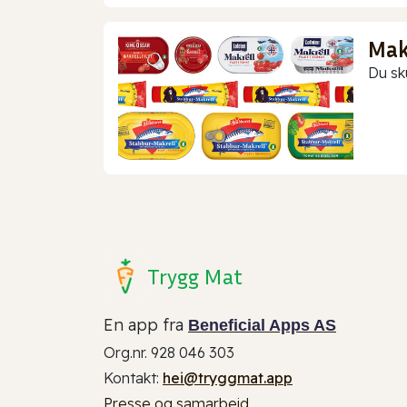
Makr
Du sk
Trygg Mat
En app fra
Beneficial Apps AS
Org.nr. 928 046 303
Kontakt:
hei@tryggmat.app
Presse og samarbeid