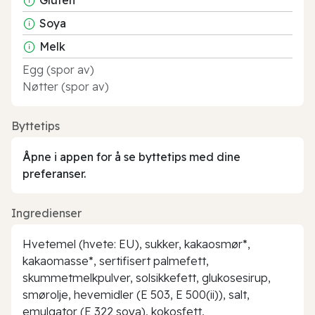
Soya
Melk
Egg (spor av)
Nøtter (spor av)
Byttetips
Åpne i appen for å se byttetips med dine
preferanser.
Ingredienser
Hvetemel (hvete: EU), sukker, kakaosmør*,
kakaomasse*, sertifisert palmefett,
skummetmelkpulver, solsikkefett, glukosesirup,
smørolje, hevemidler (E 503, E 500(ii)), salt,
emulgator (E 322 soya), kokosfett,