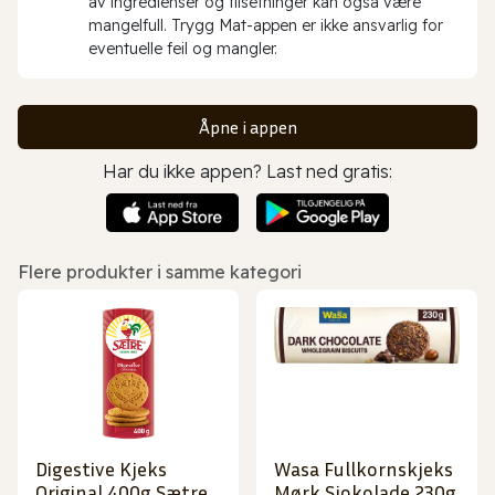
av ingredienser og tilsetninger kan også være
mangelfull. Trygg Mat-appen er ikke ansvarlig for
eventuelle feil og mangler.
Åpne i appen
Har du ikke appen? Last ned gratis:
Flere produkter i samme kategori
Digestive Kjeks
Wasa Fullkornskjeks
Original 400g Sætre
Mørk Sjokolade 230g