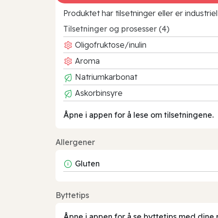
Produktet har tilsetninger eller er industr
Tilsetninger og prosesser (4)
Oligofruktose/inulin
Aroma
Natriumkarbonat
Askorbinsyre
Åpne i appen for å lese om tilsetningene.
Allergener
Gluten
Byttetips
Åpne i appen for å se byttetips med dine 