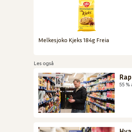
Melkesjoko Kjeks 184g Freia
Les også
Rap
55 % 
Hva