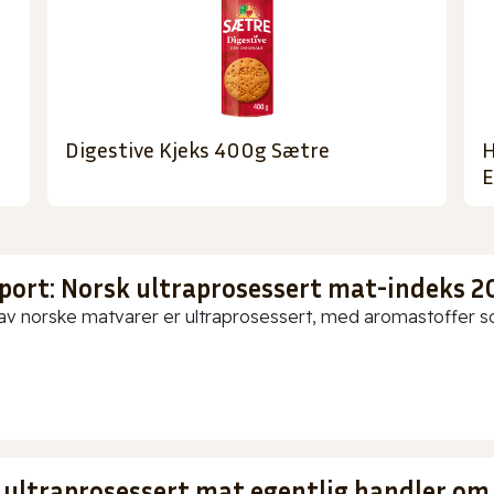
Digestive Kjeks 400g Sætre
H
E
port: Norsk ultraprosessert mat-indeks 2
av norske matvarer er ultraprosessert, med aromastoffer som
 ultraprosessert mat egentlig handler om