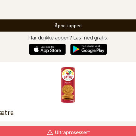
Åpne i appen
Har du ikke appen? Last ned gratis:
Sætre
Ultraprosessert