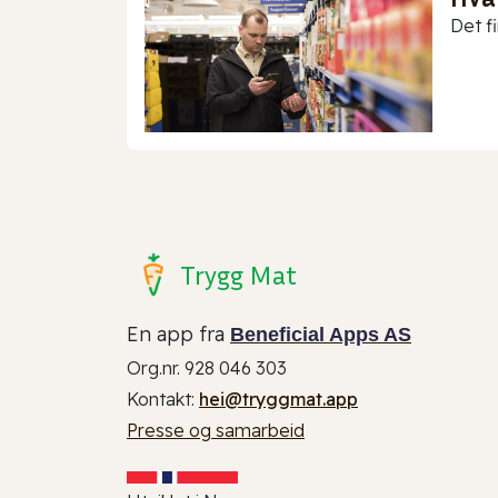
Det f
Trygg Mat
En app fra
Beneficial Apps AS
Org.nr. 928 046 303
Kontakt:
hei@tryggmat.app
Presse og samarbeid