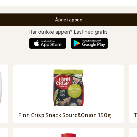
Åpne i appen
Har du ikke appen? Last ned gratis:
Finn Crisp Snack Sourc&Onion 150g
T