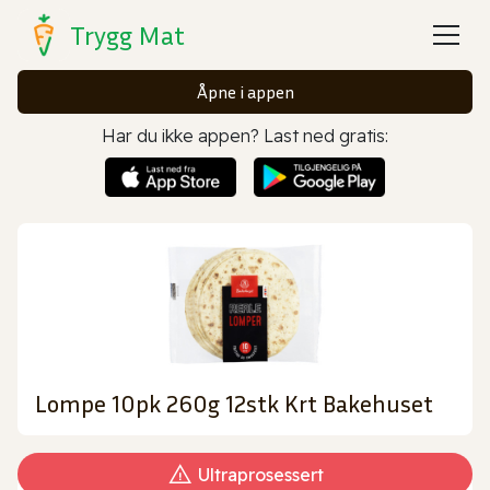
Trygg Mat
Åpne i appen
Har du ikke appen? Last ned gratis:
Lompe 10pk 260g 12stk Krt Bakehuset
Ultraprosessert