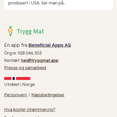
produsert i USA. Ser man på...
Trygg Mat
En app fra
Beneficial Apps AS
Org.nr. 928 046 303
Kontakt:
hei@tryggmat.app
Presse og samarbeid
Utviklet i Norge
Personvern
/
Kjøpsbetingelser
Hva koster strømmen.no?