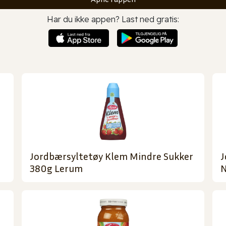
Har du ikke appen? Last ned gratis:
Jordbærsyltetøy Klem Mindre Sukker
J
380g Lerum
N