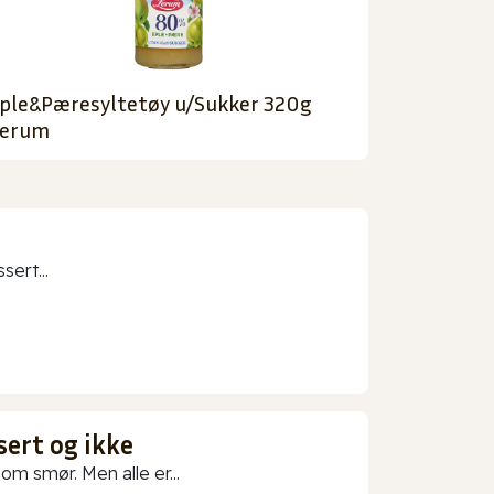
ple&Pæresyltetøy u/Sukker 320g
erum
sert...
sert og ikke
m smør. Men alle er...