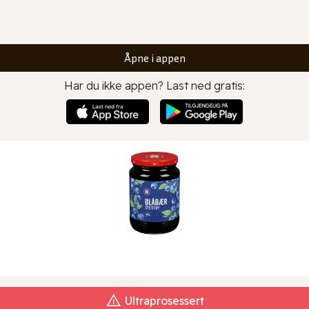
Åpne i appen
Har du ikke appen? Last ned gratis:
Ultraprosessert