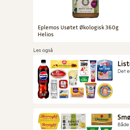
Eplemos Usøtet Økologisk 360g
Helios
Les også
Lis
Det er
Smør
Både 