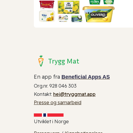
Trygg Mat
En app fra
Beneficial Apps AS
Org.nr. 928 046 303
Kontakt:
hei@tryggmat.app
Presse og samarbeid
Utviklet i Norge