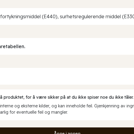
, fortykningsmiddel (E440), surhetsregulerende middel (E33
aretabellen.
produktet, for å være sikker på at du ikke spiser noe du ikke tåler.
erne og eksterne kilder, og kan inneholde feil. Gjenkjenning av ing
rlig for eventuelle feil og mangler.
Åpne i appen