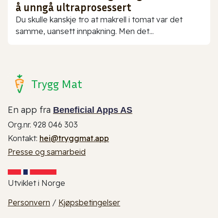
å unngå ultraprosessert
Du skulle kanskje tro at makrell i tomat var det
samme, uansett innpakning. Men det...
Trygg Mat
En app fra
Beneficial Apps AS
Org.nr. 928 046 303
Kontakt:
hei@tryggmat.app
Presse og samarbeid
Utviklet i Norge
Personvern
/
Kjøpsbetingelser