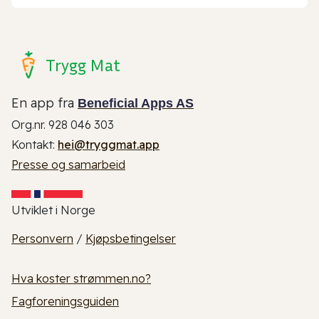
Trygg Mat
En app fra
Beneficial Apps AS
Org.nr. 928 046 303
Kontakt:
hei@tryggmat.app
Presse og samarbeid
Utviklet i Norge
Personvern
/
Kjøpsbetingelser
Hva koster strømmen.no?
Fagforeningsguiden