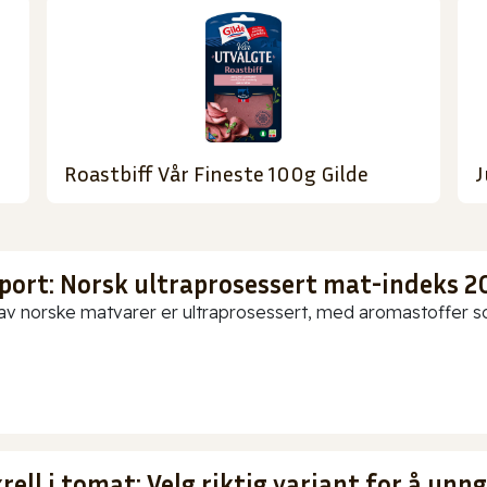
Roastbiff Vår Fineste 100g Gilde
J
port: Norsk ultraprosessert mat-indeks 2
av norske matvarer er ultraprosessert, med aromastoffer som
ell i tomat: Velg riktig variant for å unn