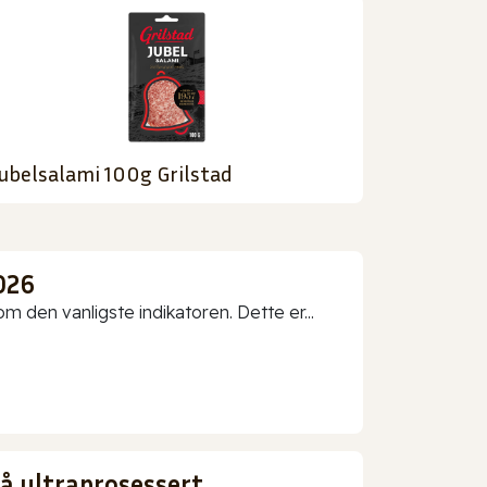
ubelsalami 100g Grilstad
026
 den vanligste indikatoren. Dette er...
gå ultraprosessert