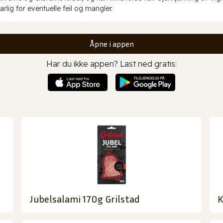
rlig for eventuelle feil og mangler.
Åpne i appen
Har du ikke appen? Last ned gratis:
Jubelsalami 170g Grilstad
K