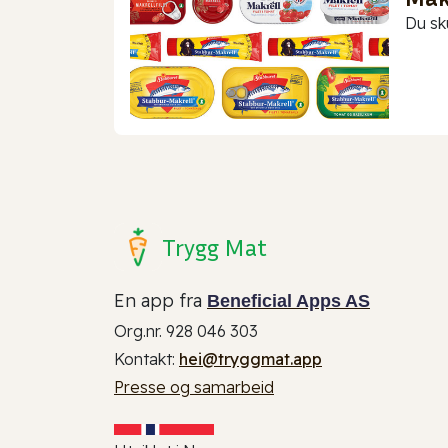
Du sk
Trygg Mat
En app fra
Beneficial Apps AS
Org.nr. 928 046 303
Kontakt:
hei@tryggmat.app
Presse og samarbeid