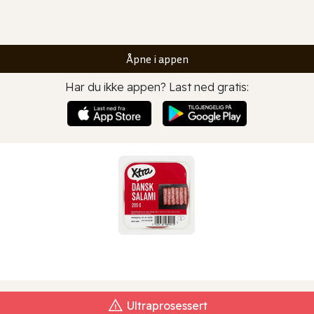
Åpne i appen
Har du ikke appen? Last ned gratis:
Ultraprosessert