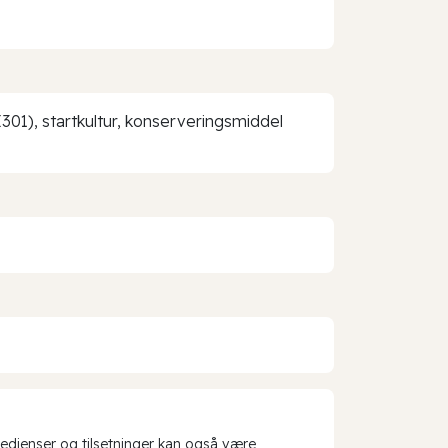
(E301), startkultur, konserveringsmiddel
redienser og tilsetninger kan også være