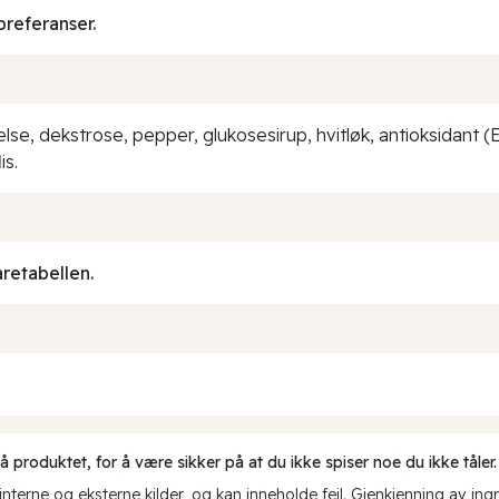
preferanser.
velse, dekstrose, pepper, glukosesirup, hvitløk, antioksidant 
is.
aretabellen.
produktet, for å være sikker på at du ikke spiser noe du ikke tåler.
erne og eksterne kilder, og kan inneholde feil. Gjenkjenning av ing