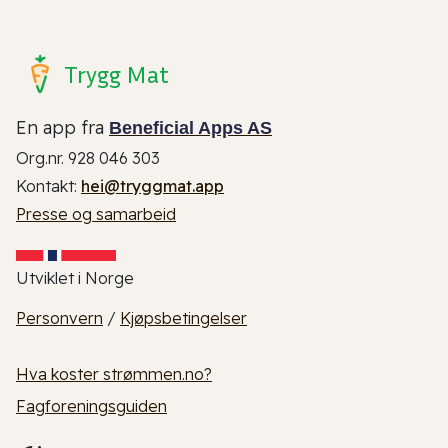
Trygg Mat
En app fra
Beneficial Apps AS
Org.nr. 928 046 303
Kontakt:
hei@tryggmat.app
Presse og samarbeid
Utviklet i Norge
Personvern
/
Kjøpsbetingelser
Hva koster strømmen.no?
Fagforeningsguiden