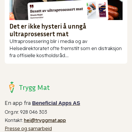
Det er ikke hysteri å unngå
ultraprosessert mat
Ultraprosessering blir i media og av
Helsedirektoratet ofte fremstilt som en distraksjon
fra offisielle kostholdsråd....
Trygg Mat
En app fra
Beneficial Apps AS
Org.nr. 928 046 303
Kontakt:
hei@tryggmat.app
Presse og samarbeid