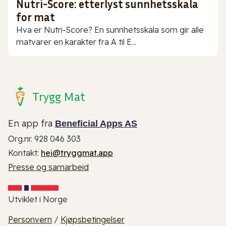
Nutri-Score: etterlyst sunnhetsskala
for mat
Hva er Nutri-Score? En sunnhetsskala som gir alle
matvarer en karakter fra A til E...
Trygg Mat
En app fra
Beneficial Apps AS
Org.nr. 928 046 303
Kontakt:
hei@tryggmat.app
Presse og samarbeid
Utviklet i Norge
Personvern
/
Kjøpsbetingelser