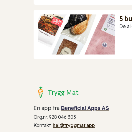
5 b
De all
Trygg Mat
En app fra
Beneficial Apps AS
Org.nr. 928 046 303
Kontakt:
hei@tryggmat.app