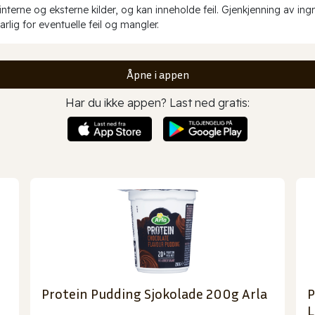
erne og eksterne kilder, og kan inneholde feil. Gjenkjenning av ing
rlig for eventuelle feil og mangler.
Åpne i appen
Har du ikke appen? Last ned gratis:
Protein Pudding Sjokolade 200g Arla
P
L