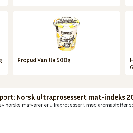
g
Propud Vanilla 500g
H
G
port: Norsk ultraprosessert mat-indeks 2
av norske matvarer er ultraprosessert, med aromastoffer som