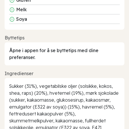
Melk
Soya
Byttetips
Åpne i appen for å se byttetips med dine
preferanser.
Ingredienser
Sukker (31%), vegetabilske oljer (solsikke, kokos,
shea, raps) (20%), hvetemel (19%), mørk sjokolade
(sukker, kakaomasse, glukosesirup, kakaosmør,
emulgator (E322 av soya)) (15%), havremel (5%),
fettredusert kakaopulver (5%),
skummetmelkpulver, kakaomasse, fullherdet
solsikkeolje, emulgator (E322 av soya, E471