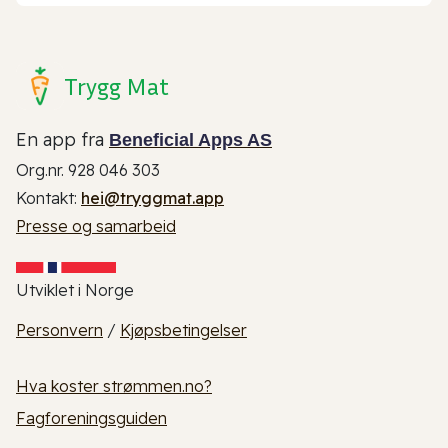
Trygg Mat
En app fra
Beneficial Apps AS
Org.nr. 928 046 303
Kontakt:
hei@tryggmat.app
Presse og samarbeid
Utviklet i Norge
Personvern
/
Kjøpsbetingelser
Hva koster strømmen.no?
Fagforeningsguiden