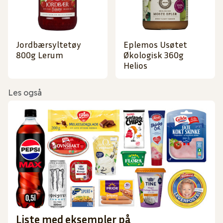
Jordbærsyltetøy
Eplemos Usøtet
800g Lerum
Økologisk 360g
Helios
Les også
Liste med eksempler på