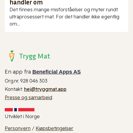
handler om
Det finnes mange misforståelser og myter rundt
ultraprosessert mat. For det handler ikke egentlig
om...
Trygg Mat
En app fra
Beneficial Apps AS
Org.nr. 928 046 303
Kontakt:
hei@tryggmat.app
Presse og samarbeid
Utviklet i Norge
Personvern
/
Kjøpsbetingelser