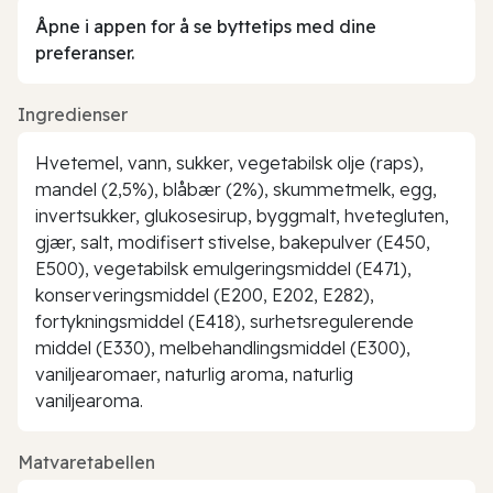
Åpne i appen for å se byttetips med dine
preferanser.
Ingredienser
Hvetemel, vann, sukker, vegetabilsk olje (raps),
mandel (2,5%), blåbær (2%), skummetmelk, egg,
invertsukker, glukosesirup, byggmalt, hvetegluten,
gjær, salt, modifisert stivelse, bakepulver (E450,
E500), vegetabilsk emulgeringsmiddel (E471),
konserveringsmiddel (E200, E202, E282),
fortykningsmiddel (E418), surhetsregulerende
middel (E330), melbehandlingsmiddel (E300),
vaniljearomaer, naturlig aroma, naturlig
vaniljearoma.
Matvaretabellen