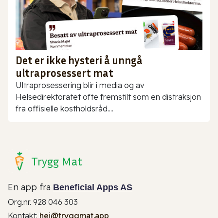
Det er ikke hysteri å unngå
ultraprosessert mat
Ultraprosessering blir i media og av
Helsedirektoratet ofte fremstilt som en distraksjon
fra offisielle kostholdsråd....
Trygg Mat
En app fra
Beneficial Apps AS
Org.nr. 928 046 303
Kontakt:
hei@tryggmat.app