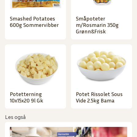
Smashed Potatoes
Småpoteter
600g Sommervibber
m/Rosmarin 350g
Grønn&Frisk
Potetterning
Potet Rissolet Sous
10x15x20 9l Gk
Vide 2.5kg Bama
Les også