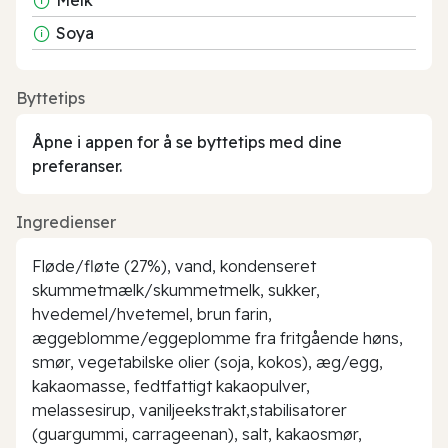
Soya
Byttetips
Åpne i appen for å se byttetips med dine
preferanser.
Ingredienser
Fløde/fløte (27%), vand, kondenseret
skummetmælk/skummetmelk, sukker,
hvedemel/hvetemel, brun farin,
æggeblomme/eggeplomme fra fritgående høns,
smør, vegetabilske olier (soja, kokos), æg/egg,
kakaomasse, fedtfattigt kakaopulver,
melassesirup, vaniljeekstrakt,stabilisatorer
(guargummi, carrageenan), salt, kakaosmør,