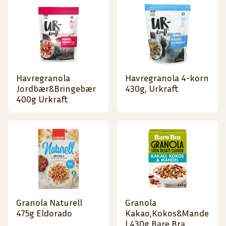
Havregranola
Havregranola 4-korn
Jordbær&Bringebær
430g, Urkraft
400g Urkraft
Granola Naturell
Granola
475g Eldorado
Kakao,Kokos&Mande
l 430g Bare Bra