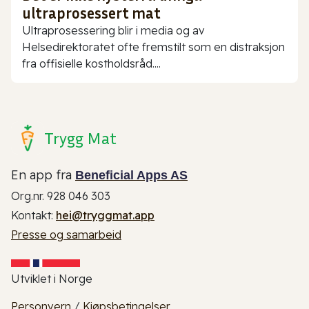
ultraprosessert mat
Ultraprosessering blir i media og av
Helsedirektoratet ofte fremstilt som en distraksjon
fra offisielle kostholdsråd....
Trygg Mat
En app fra
Beneficial Apps AS
Org.nr. 928 046 303
Kontakt:
hei@tryggmat.app
Presse og samarbeid
Utviklet i Norge
Personvern
/
Kjøpsbetingelser