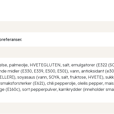
preferanser.
ivelse, palmeolje, HVETEGLUTEN, salt, emulgatorer (E322
de midler (E330, E339, E500, E501), vann, antioksidant (e306 
LLERI), soyasaus (vann, SOYA, salt, fruktose, HVETE), suk
ksforsterker (E621), chili pepperolje, oleilis pepper, mais 
arge (E160c), sort pepperpulver, karrikrydder (inneholder sma