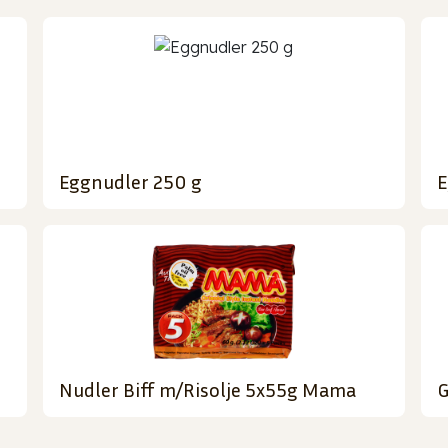
Eggnudler 250 g
E
0
Nudler Biff m/Risolje 5x55g Mama
G