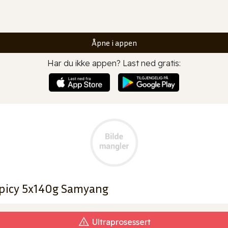
Åpne i appen
Har du ikke appen? Last ned gratis:
Spicy 5x140g Samyang
Ultraprosessert