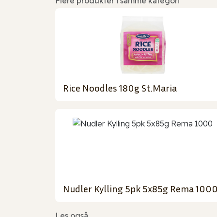
Flere produkter i samme kategori
Rice Noodles 180g St.Maria
Nudler Kylling 5pk 5x85g Rema 100
Les også