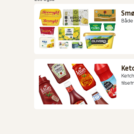
Smør
Både 
Ket
Ketch
tilset