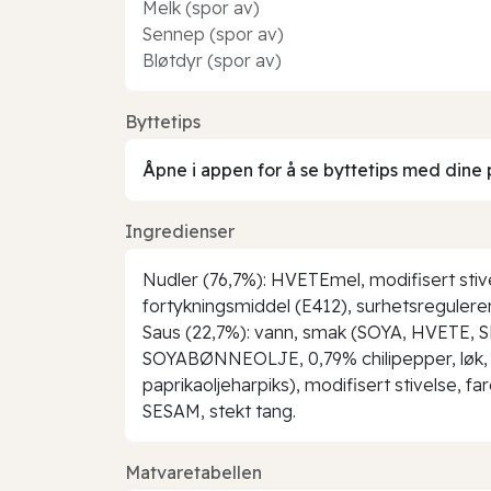
Melk (spor av)
Sennep (spor av)
Bløtdyr (spor av)
Byttetips
Åpne i appen for å se byttetips med dine 
Ingredienser
Nudler (76,7%): HVETEmel, modifisert st
fortykningsmiddel (E412), surhetsreguleren
Saus (22,7%): vann, smak (SOYA, HVETE, SE
SOYABØNNEOLJE, 0,79% chilipepper, løk, sma
paprikaoljeharpiks), modifisert stivelse, f
SESAM, stekt tang.
Matvaretabellen