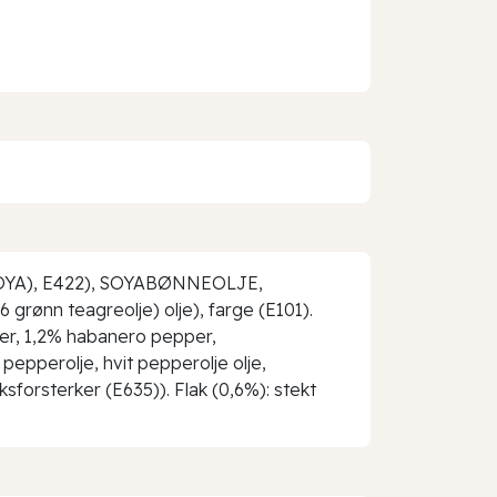
 (SOYA), E422), SOYABØNNEOLJE,
grønn teagreolje) olje), farge (E101).
ker, 1,2% habanero pepper,
pepperolje, hvit pepperolje olje,
ksforsterker (E635)). Flak (0,6%): stekt