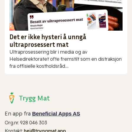
Det er ikke hysteri å unngå
ultraprosessert mat
Ultraprosessering blir i media og av
Helsedirektoratet ofte fremstilt som en distraksjon
fra offisielle kostholdsråd....
Trygg Mat
En app fra
Beneficial Apps AS
Org.nr. 928 046 303
Kontakt:
hei@tryggmat.app