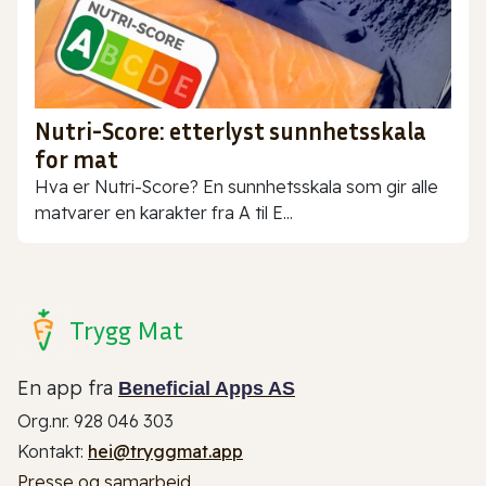
Nutri-Score: etterlyst sunnhetsskala
for mat
Hva er Nutri-Score? En sunnhetsskala som gir alle
matvarer en karakter fra A til E...
Trygg Mat
En app fra
Beneficial Apps AS
Org.nr. 928 046 303
Kontakt:
hei@tryggmat.app
Presse og samarbeid