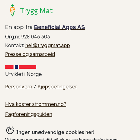
Trygg Mat
En app fra
Beneficial Apps AS
Org.nr. 928 046 303
Kontakt:
hei@tryggmat.app
Presse og samarbeid
Utviklet i Norge
Personvern
/
Kjøpsbetingelser
Hva koster strømmen.no?
Fagforeningsguiden
Ingen unødvendige cookies her!
Vi tar personvernet ditt på alvor, og lagrer derfor ingen