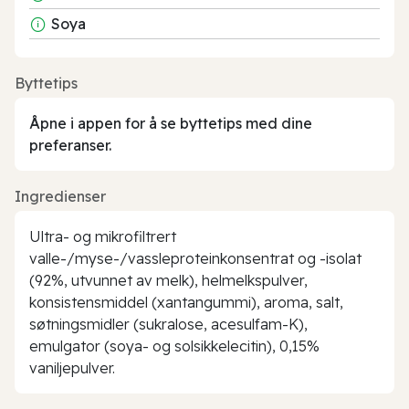
Soya
Byttetips
Åpne i appen for å se byttetips med dine
preferanser.
Ingredienser
Ultra- og mikrofiltrert
valle-/myse-/vassleproteinkonsentrat og -isolat
(92%, utvunnet av melk), helmelkspulver,
konsistensmiddel (xantangummi), aroma, salt,
søtningsmidler (sukralose, acesulfam-K),
emulgator (soya- og solsikkelecitin), 0,15%
vaniljepulver.