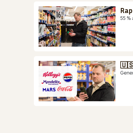
Rap
55 % 
🇺
Gener