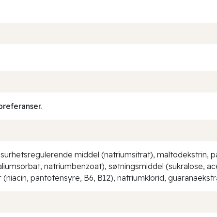
preferanser.
, surhetsregulerende middel (natriumsitrat), maltodekstrin, 
liumsorbat, natriumbenzoat), søtningsmiddel (sukralose, ace
er (niacin, pantotensyre, B6, B12), natriumklorid, guaranaekstra