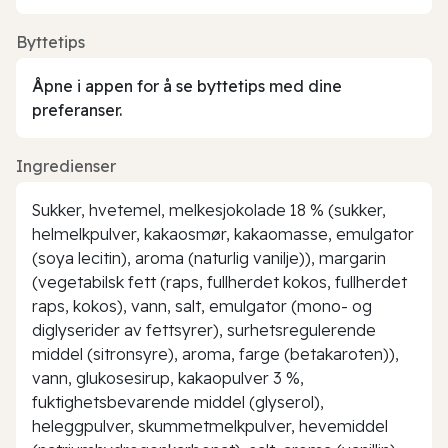
Byttetips
Åpne i appen for å se byttetips med dine
preferanser.
Ingredienser
Sukker, hvetemel, melkesjokolade 18 % (sukker,
helmelkpulver, kakaosmør, kakaomasse, emulgator
(soya lecitin), aroma (naturlig vanilje)), margarin
(vegetabilsk fett (raps, fullherdet kokos, fullherdet
raps, kokos), vann, salt, emulgator (mono- og
diglyserider av fettsyrer), surhetsregulerende
middel (sitronsyre), aroma, farge (betakaroten)),
vann, glukosesirup, kakaopulver 3 %,
fuktighetsbevarende middel (glyserol),
heleggpulver, skummetmelkpulver, hevemiddel